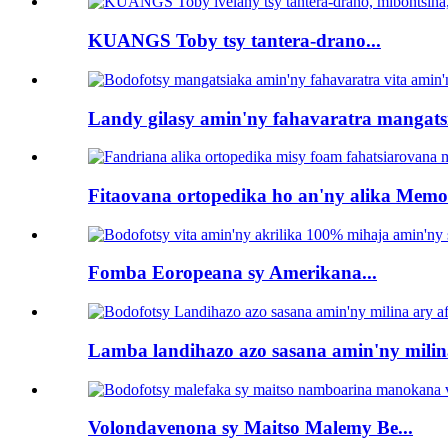
KUANGS Toby tsy tantera-drano...
Landy gilasy amin'ny fahavaratra mangatsi
Fitaovana ortopedika ho an'ny alika Memo
Fomba Eoropeana sy Amerikana...
Lamba landihazo azo sasana amin'ny milina
Volondavenona sy Maitso Malemy Be...