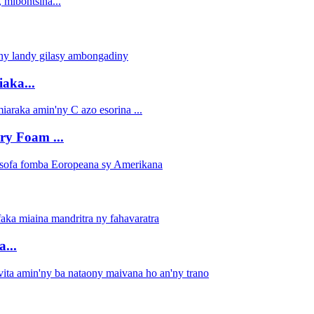
aka...
ry Foam ...
...