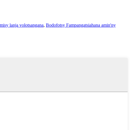
misy lanja volotsangana
,
Bodofotsy Fampangatsiahana amin'ny