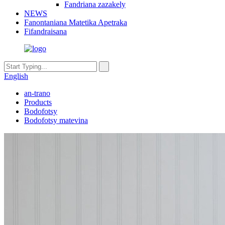
Fandriana zazakely
NEWS
Fanontaniana Matetika Apetraka
Fifandraisana
English
an-trano
Products
Bodofotsy
Bodofotsy matevina