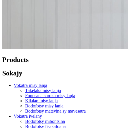
Products
Sokajy
Vokatra misy lanja
Takelaka misy lanja
Fonosana soroka misy lanja
Kilalao misy lanja
Bodofotsy misy lanja
Bodofotsy matevina sy mavesatra
Vokatra ivelany
Bodofotsy mibontsina
Bodofotsy fisakafoana