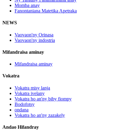
Momba anay
Fanontaniana Matetika Apetraka
NEWS
Vaovaon'ny Orinasa
Vaovaon'ny indostria
Mifandraisa aminay
Mifandraisa aminay
Vokatra
Vokatra misy lanja
Vokatra ivelany
Vokatra ho an'ny biby fiompy
Bodofotsy
ondana
Vokatra ho an'ny zazakely
Andao Hifandray