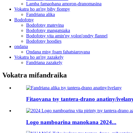
Lamba famaohana amoron-dranomasina
Vokatra ho an'ny biby fiompy
Fandriana alika
Bodofotsy
Bodofotsy matevina
Bodofotsy mangatsiaka
Bodofotsy vita amin'ny volon'ondry flannel
Bodofotsy hoodies
ondana
Ondana misy foam fahatsiarovana
Vokatra ho an'ny zazakely
Fandriana zazakely
Vokatra mifandraika
Fitaovana tsy tantera-drano anatiny/ivelany
Logo namboarina manokana 2024...