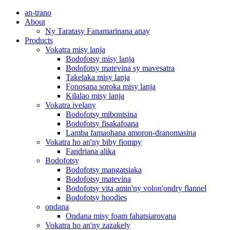
an-trano
About
Ny Taratasy Fanamarinana anay
Products
Vokatra misy lanja
Bodofotsy misy lanja
Bodofotsy matevina sy mavesatra
Takelaka misy lanja
Fonosana soroka misy lanja
Kilalao misy lanja
Vokatra ivelany
Bodofotsy mibontsina
Bodofotsy fisakafoana
Lamba famaohana amoron-dranomasina
Vokatra ho an'ny biby fiompy
Fandriana alika
Bodofotsy
Bodofotsy mangatsiaka
Bodofotsy matevina
Bodofotsy vita amin'ny volon'ondry flannel
Bodofotsy hoodies
ondana
Ondana misy foam fahatsiarovana
Vokatra ho an'ny zazakely