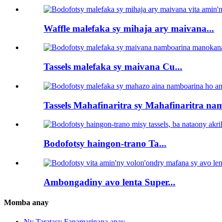
Waffle malefaka sy mihaja ary maivana...
Tassels malefaka sy maivana Cu...
Tassels Mahafinaritra sy Mahafinaritra na
Bodofotsy haingon-trano Ta...
Ambongadiny avo lenta Super...
Momba anay
Ny Taratasy Fanamarinana anay