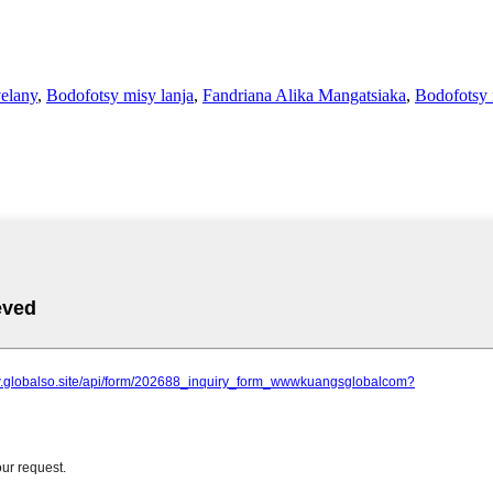
velany
,
Bodofotsy misy lanja
,
Fandriana Alika Mangatsiaka
,
Bodofotsy 